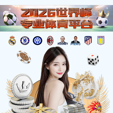
注册入口
星空入口
APP与网页版入口｜
畅享全球体育赛事与数据服务
欢迎访问
星空入口
，提供全面覆盖足球、篮
球、电竞等项目的赛事资讯与数据内容， 支持
APP下载
与
网页使用
，每日同步更新千场比
赛，聚焦热门体育内容， 助您轻松获取赛事动
态，掌握比赛节奏。
手机App
网页版