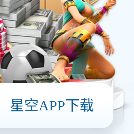
，部分替补球员在有限出场时间里的表现未
是建立在充沛的体能和充分的轮换上。当主
折扣。这种板凳深度的不足，在面对实力稍
的短板都可能被无限放大。