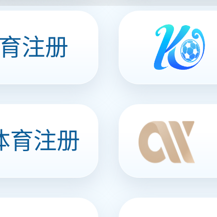
险与机遇并存
变的战术框架。在近期的几场比赛中，他大胆尝试了不同的人员
略正在经历实战的严苛检验。这种尝试一方面是为了给主力球员
将到来的魔鬼赛程储备更多战术选项。然而，变阵意味着磨合成
化学反应。吴金贵的每一次换人调整都牵动着球迷的神经，他需
谁能挺身而出？
是超级巨星的一锤定音，而是整个团队在面对逆境时的韧性与厚
力的延续与比赛节奏的保持。接下来的几场关键比赛，将是检验
换成员，能否在有限的时间内抓住机会，展现出足以支撑球队走
起，那么吴金贵的轮换策略便不再是无奈之举，反而将成为球队
队的板凳深度以及吴金贵的临场指挥能力紧密相连。在漫长的赛