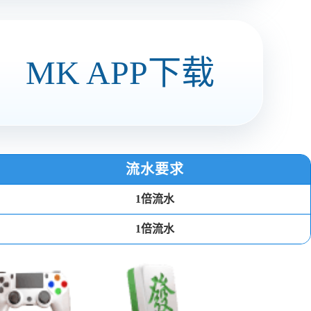
冲突，追梦格林或
与萨克拉门托国王的常规赛对决在赛后爆...
张本智和与教练团
，这一人事变动迅速在乒坛引发连锁反...