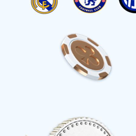
上海申花板凳深度遭遇严
2026-06-05 19:42
74 次阅读
首页
/
体育报道
中超联赛战至关键阶段，上海申花在积分