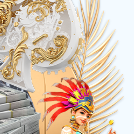
已然成为决定申花能否在赛季末捧起火神杯