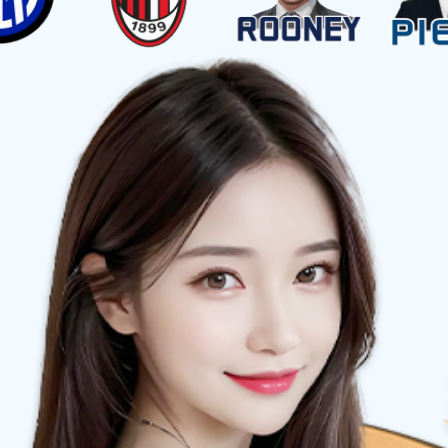
峻考验，吴金贵轮换策略决定争冠成
榜上紧咬榜首，展现出强劲的争冠势头。然而，随着赛程的日益