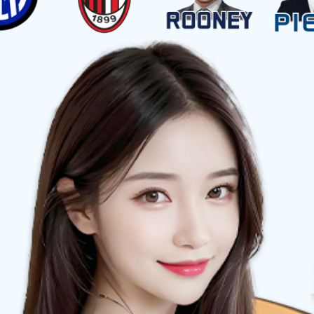
已与里尔续约一年
岁的法国传奇前锋吉鲁完成续约，合同延长至2026年6月。这位