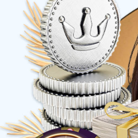
将，在职业生涯暮年选择继续留在里尔，
既是对其本赛季出色表现的认可，也是里