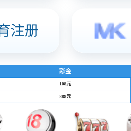
随着男篮1分惜败拉德尼基
节奏也在不断提...
在近日进行的一场备受瞩目的男
2026-06-06
联系我们
快速导航
App下载
关于我们