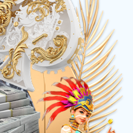
引发足坛广泛关注，外界普遍认为这一决定