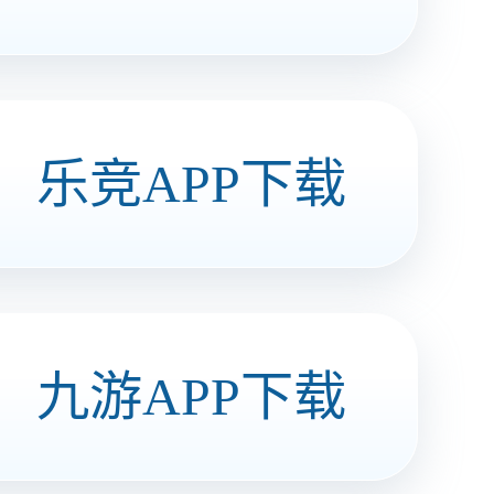
5%，杨鸣提速战
赛季展现出了令人耳目一新的战术面貌。...