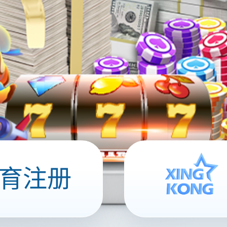
价值与数据支撑
仍展现出不可替代的作用。截至目前，他代表里尔在各项赛事中
球跑动、支点作用和禁区内的争顶能力，为里尔的年轻边锋和中
队的财富，他总能在压力下做出正确选择。”这份续约合同，本
入里尔的长远计划
线经验的缺失曾让球队在关键战中屡屡受挫。吉鲁的续约恰好弥
新星，比如22岁的乔纳森·戴维。从战术层面看，吉鲁的高位逼
格高度契合。此外，他的存在也让球队在欧战和国内杯赛中多了
。