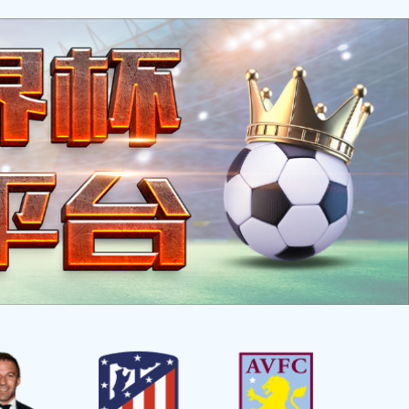
注册入口
赛事与数据服务
持
APP下载
与
网页使用
，每日同步更新
握比赛节奏。