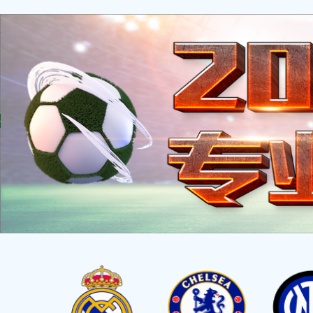
星空入口
AP
欢迎访问
星空入口
，提供全面覆盖足
千场比赛，